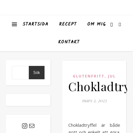
STARTSIDA
RECEPT
OM MIG
KONTAKT
Sök
,
GLUTENFRITT
JUL
Chokladtryf
mars 2, 2023
Chokladtryffel är både
Instagram
E-post
gott och enkelt att göra.