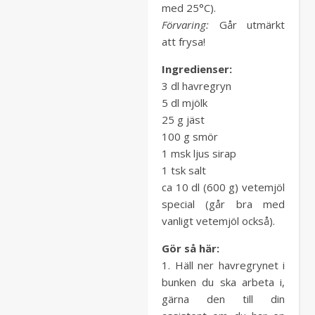
med 25°C).
Förvaring:
Går utmärkt
att frysa!
Ingredienser:
3 dl havregryn
5 dl mjölk
25 g jäst
100 g smör
1 msk ljus sirap
1 tsk salt
ca 10 dl (600 g) vetemjöl
special (går bra med
vanligt vetemjöl också).
Gör så här:
1. Häll ner havregrynet i
bunken du ska arbeta i,
gärna den till din