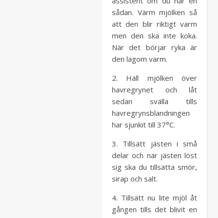
assistent om du har en
sådan. Värm mjölken så
att den blir riktigt varm
men den ska inte koka.
När det börjar ryka är
den lagom varm.
2. Häll mjölken över
havregrynet och låt
sedan svälla tills
havregrynsblandningen
har sjunkit till 37°C.
3. Tillsätt jästen i små
delar och när jästen löst
sig ska du tillsätta smör,
sirap och salt.
4. Tillsätt nu lite mjöl åt
gången tills det blivit en