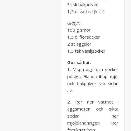
3 tsk bakpulver
1,5 dl vatten (kallt)
Glasyr:
150 g smör
1,5 dl florsocker
2 st äggulor
1,5 tsk vaniljsocker
Gör så här:
1. Vispa ägg och socker
pösigt. Blanda ihop mjöl
och bakpulver vid sidan
av.
2. Rör ner vattnet i
äggsmeten och sikta
sedan ner
mjölblandningen. Rör
försiktigt ihop.