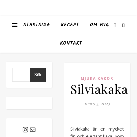
STARTSIDA
RECEPT
OM MIG
KONTAKT
Sök
MJUKA KAKOR
Silviakaka
mars 3, 2023
Silviakaka är en mycket
Instagram
E-post
fin och elegant kaka. Som