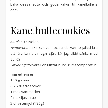
baka dessa söta och goda kakor till kanelbullens
dag?
Kanelbullecookies
Antal:
30 stycken.
Temperatur:
175⁰C, över- och undervärme (alltid bra
att lära känna sin ugn, själv får jag alltid sänka med
25°C).
Förvaring:
förvara i en lufttät burk i rumstemperatur.
Ingredienser
:
100 g smör
0,75 dl strösocker
1 msk vaniljsocker
2 msk ljus sirap
3 dl vetemjöl (180g)