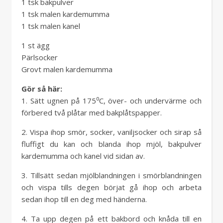
1 tsk bakpulver
1 tsk malen kardemumma
1 tsk malen kanel
1 st ägg
Pärlsocker
Grovt malen kardemumma
Gör så här:
1. Sätt ugnen på 175⁰C, över- och undervärme och
förbered två plåtar med bakplåtspapper.
2. Vispa ihop smör, socker, vaniljsocker och sirap så
fluffigt du kan och blanda ihop mjöl, bakpulver
kardemumma och kanel vid sidan av.
3. Tillsätt sedan mjölblandningen i smörblandningen
och vispa tills degen börjat gå ihop och arbeta
sedan ihop till en deg med händerna.
4. Ta upp degen på ett bakbord och knåda till en